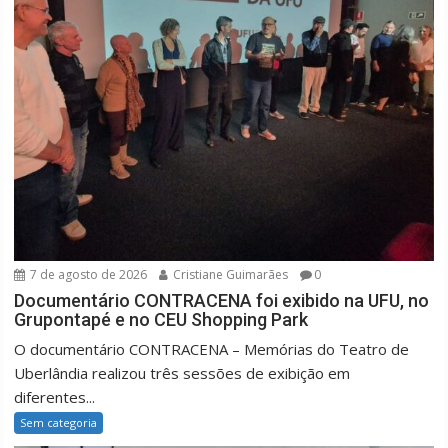
7 de agosto de 2026
Cristiane Guimarães
0
Documentário CONTRACENA foi exibido na UFU, no
Grupontapé e no CEU Shopping Park
O documentário CONTRACENA – Memórias do Teatro de
Uberlândia realizou três sessões de exibição em
diferentes...
Sem categoria