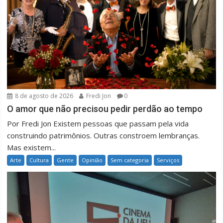
8 de agosto de 2026
Fredi Jon
0
O amor que não precisou pedir perdão ao tempo
Por Fredi Jon Existem pessoas que passam pela vida
construindo patrimônios. Outras constroem lembranças.
Mas existem...
Arte
Cultura
Gente
Opinião
Sem categoria
Serviços