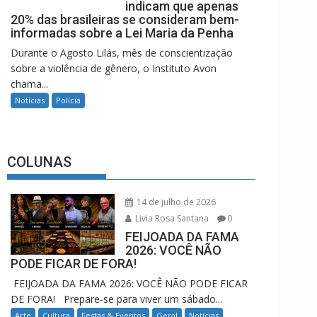
indicam que apenas
20% das brasileiras se consideram bem-
informadas sobre a Lei Maria da Penha
Durante o Agosto Lilás, mês de conscientização
sobre a violência de gênero, o Instituto Avon
chama...
Notícias
Polícia
COLUNAS
14 de julho de 2026
Livia Rosa Santana
0
FEIJOADA DA FAMA
2026: VOCÊ NÃO
PODE FICAR DE FORA!
FEIJOADA DA FAMA 2026: VOCÊ NÃO PODE FICAR
DE FORA! Prepare-se para viver um sábado...
Arte
Cultura
Festas & Eventos
Geral
Notícias