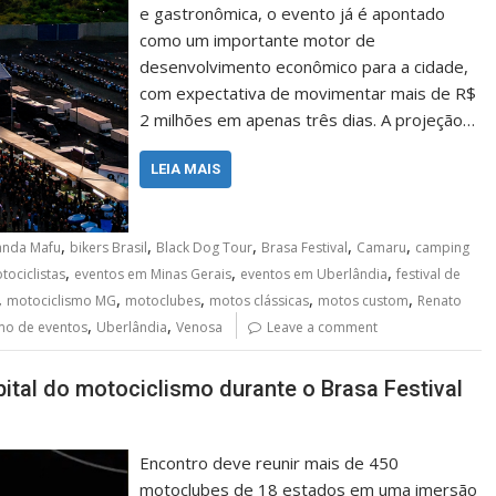
e gastronômica, o evento já é apontado
como um importante motor de
desenvolvimento econômico para a cidade,
com expectativa de movimentar mais de R$
2 milhões em apenas três dias. A projeção…
LEIA MAIS
,
,
,
,
,
anda Mafu
bikers Brasil
Black Dog Tour
Brasa Festival
Camaru
camping
,
,
,
ociclistas
eventos em Minas Gerais
eventos em Uberlândia
festival de
,
,
,
,
,
motociclismo MG
motoclubes
motos clássicas
motos custom
Renato
,
,
mo de eventos
Uberlândia
Venosa
Leave a comment
ital do motociclismo durante o Brasa Festival
Encontro deve reunir mais de 450
motoclubes de 18 estados em uma imersão