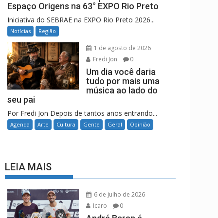
Espaço Origens na 63° EXPO Rio Preto
Iniciativa do SEBRAE na EXPO Rio Preto 2026...
Notícias
Região
1 de agosto de 2026
Fredi Jon
0
Um dia você daria
tudo por mais uma
música ao lado do
seu pai
Por Fredi Jon Depois de tantos anos entrando...
Agenda
Arte
Cultura
Gente
Geral
Opinião
LEIA MAIS
6 de julho de 2026
Icaro
0