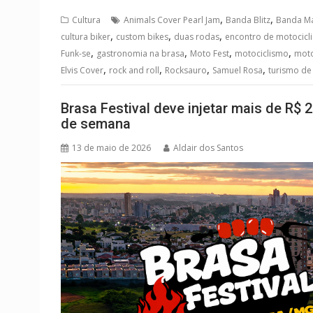
,
,
Cultura
Animals Cover Pearl Jam
Banda Blitz
Banda M
,
,
,
cultura biker
custom bikes
duas rodas
encontro de motocicli
,
,
,
,
Funk-se
gastronomia na brasa
Moto Fest
motociclismo
moto
,
,
,
,
Elvis Cover
rock and roll
Rocksauro
Samuel Rosa
turismo de
Brasa Festival deve injetar mais de R$ 
de semana
13 de maio de 2026
Aldair dos Santos