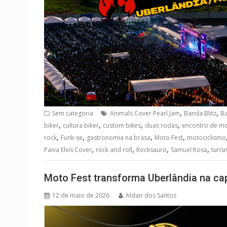
,
,
Sem categoria
Animals Cover Pearl Jam
Banda Blitz
B
,
,
,
,
biker
cultura biker
custom bikes
duas rodas
encontro de mot
,
,
,
,
rock
Funk-se
gastronomia na brasa
Moto Fest
motociclismo
,
,
,
,
Paiva Elvis Cover
rock and roll
Rocksauro
Samuel Rosa
turis
Moto Fest transforma Uberlândia na cap
12 de maio de 2026
Aldair dos Santos