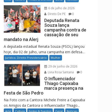
6 de julho de 2026
Direto De PE
0
Deputada Renata
Souza lança
campanha contra de
cassação de seu
mandato na Alerj
A deputada estadual Renata Souza (PSOL) lançou
hoje, dia 02 de julho, uma campanha em defesa...
Jurídico; Direito Previdenciário
Mulher
29 de junho de 2026
Livia Rosa Santana
0
O Influenciador
Thiago Capixaba
marca presença na
Festa de São Pedro
Na Foto com a Cantora Michele Freire a Capixaba
os Amigos da Cantora o Influenciador Thiago...
Arte
Cultura
Festas & Eventos
Geral
Notícias