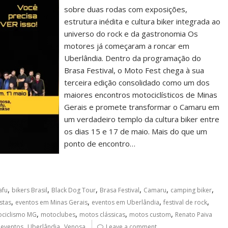
sobre duas rodas com exposições,
estrutura inédita e cultura biker integrada ao
universo do rock e da gastronomia Os
motores já começaram a roncar em
Uberlândia. Dentro da programação do
Brasa Festival, o Moto Fest chega à sua
terceira edição consolidado como um dos
maiores encontros motociclísticos de Minas
Gerais e promete transformar o Camaru em
um verdadeiro templo da cultura biker entre
os dias 15 e 17 de maio. Mais do que um
ponto de encontro…
,
,
,
,
,
,
afu
bikers Brasil
Black Dog Tour
Brasa Festival
Camaru
camping biker
,
,
,
,
stas
eventos em Minas Gerais
eventos em Uberlândia
festival de rock
,
,
,
,
ciclismo MG
motoclubes
motos clássicas
motos custom
Renato Paiva
,
,
 eventos
Uberlândia
Venosa
Leave a comment