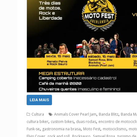
LEIA MAIS
,
,
Cultura
Animals Cover Pearl Jam
Banda Blitz
Banda M
,
,
,
cultura biker
custom bikes
duas rodas
encontro de motocicli
,
,
,
,
Funk-se
gastronomia na brasa
Moto Fest
motociclismo
moto
,
,
,
,
Elvis Cover
rock and roll
Rocksauro
Samuel Rosa
turismo de